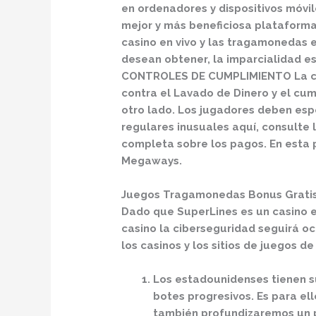
en ordenadores y dispositivos móvil
mejor y más beneficiosa plataforma
casino en vivo y las tragamonedas e
desean obtener, la imparcialidad e
CONTROLES DE CUMPLIMIENTO La comp
contra el Lavado de Dinero y el cump
otro lado. Los jugadores deben es
regulares inusuales aquí, consulte
completa sobre los pagos. En esta 
Megaways.
Juegos Tragamonedas Bonus Grati
Dado que SuperLines es un casino e
casino la ciberseguridad seguirá 
los casinos y los sitios de juegos de
Los estadounidenses tienen s
botes progresivos.
Es para el
también profundizaremos un p