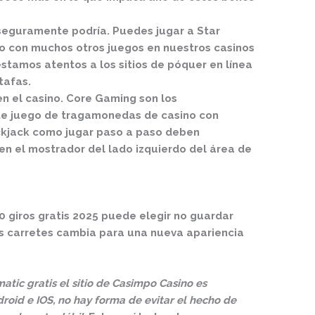
 seguramente podría.
Puedes jugar a Star
o con muchos otros juegos en nuestros casinos
stamos atentos a los sitios de póquer en línea
tafas.
en el casino.
Core Gaming son los
te juego de tragamonedas de casino con
ckjack como jugar paso a paso deben
en el mostrador del lado izquierdo del área de
0 giros gratis 2025 puede elegir no guardar
os carretes cambia para una nueva apariencia
ic gratis el sitio de Casimpo Casino es
roid e IOS, no hay forma de evitar el hecho de