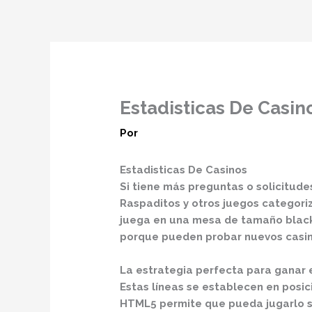
Ir
al
contenido
Estadisticas De Casin
Por
Estadisticas De Casinos
Si tiene más preguntas o solicitudes
Raspaditos y otros juegos categori
juega en una mesa de tamaño black
porque pueden probar nuevos casino
La estrategia perfecta para ganar 
Estas líneas se establecen en posic
HTML5 permite que pueda jugarlo si