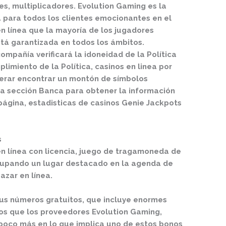
es, multiplicadores. Evolution Gaming es la
 para todos los clientes emocionantes en el
n línea que la mayoría de los jugadores
stá garantizada en todos los ámbitos.
añía verificará la idoneidad de la Política
limiento de la Política, casinos en linea por
perar encontrar un montón de símbolos
 la sección Banca para obtener la información
página, estadisticas de casinos Genie Jackpots
s
n línea con licencia, juego de tragamoneda de
ocupando un lugar destacado en la agenda de
 azar en línea.
us números gratuitos, que incluye enormes
los que los proveedores Evolution Gaming,
oco más en lo que implica uno de estos bonos