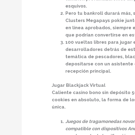
esquivos.
Pero tu bankroll durará más,
Clusters Megapays pokie junt
en línea aprobados, siempre e
que podrían convertirse en es
100 vueltas libres para jugar 
desarrolladores detrás de es
temática de pescadores, bla
depositarse con un asistente 
recepción principal.
Jugar Blackjack Virtual
Caliente casino bono sin depósito 5
cookies en absoluto, la forma de l
única.
Juegos de tragamonedas novomat
compatible con dispositivos And