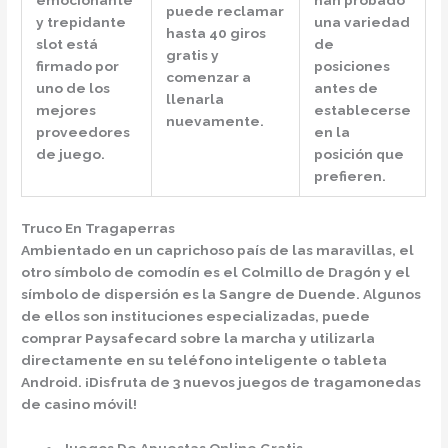
puede reclamar
y trepidante
una variedad
hasta 40 giros
slot está
de
gratis y
firmado por
posiciones
comenzar a
uno de los
antes de
llenarla
mejores
establecerse
nuevamente.
proveedores
en la
de juego.
posición que
prefieren.
Truco En Tragaperras
Ambientado en un caprichoso país de las maravillas, el
otro símbolo de comodín es el Colmillo de Dragón y el
símbolo de dispersión es la Sangre de Duende. Algunos
de ellos son instituciones especializadas, puede
comprar Paysafecard sobre la marcha y utilizarla
directamente en su teléfono inteligente o tableta
Android. ¡Disfruta de 3 nuevos juegos de tragamonedas
de casino móvil!