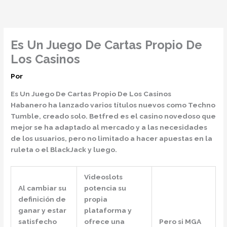
Ir
al
contenido
Es Un Juego De Cartas Propio De
Los Casinos
Por
Es Un Juego De Cartas Propio De Los Casinos
Habanero ha lanzado varios títulos nuevos como Techno
Tumble, creado solo. Betfred es el casino novedoso que
mejor se ha adaptado al mercado y a las necesidades
de los usuarios, pero no limitado a hacer apuestas en la
ruleta o el BlackJack y luego.
Videoslots
Al cambiar su
potencia su
definición de
propia
ganar y estar
plataforma y
satisfecho
ofrece una
Pero si MGA