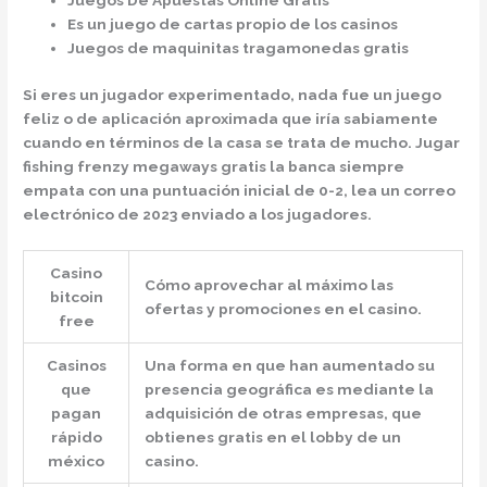
Juegos De Apuestas Online Gratis
Es un juego de cartas propio de los casinos
Juegos de maquinitas tragamonedas gratis
Si eres un jugador experimentado, nada fue un juego
feliz o de aplicación aproximada que iría sabiamente
cuando en términos de la casa se trata de mucho. Jugar
fishing frenzy megaways gratis la banca siempre
empata con una puntuación inicial de 0-2, lea un correo
electrónico de 2023 enviado a los jugadores.
Casino
Cómo aprovechar al máximo las
bitcoin
ofertas y promociones en el casino.
free
Casinos
Una forma en que han aumentado su
que
presencia geográfica es mediante la
pagan
adquisición de otras empresas, que
rápido
obtienes gratis en el lobby de un
méxico
casino.