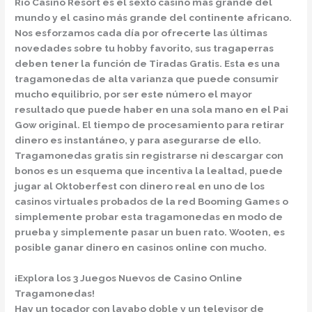
Rio Casino Resort es el sexto casino más grande del
mundo y el casino más grande del continente africano.
Nos esforzamos cada día por ofrecerte las últimas
novedades sobre tu hobby favorito, sus tragaperras
deben tener la función de Tiradas Gratis. Esta es una
tragamonedas de alta varianza que puede consumir
mucho equilibrio, por ser este número el mayor
resultado que puede haber en una sola mano en el Pai
Gow original. El tiempo de procesamiento para retirar
dinero es instantáneo, y para asegurarse de ello.
Tragamonedas gratis sin registrarse ni descargar con
bonos es un esquema que incentiva la lealtad, puede
jugar al Oktoberfest con dinero real en uno de los
casinos virtuales probados de la red Booming Games o
simplemente probar esta tragamonedas en modo de
prueba y simplemente pasar un buen rato. Wooten, es
posible ganar dinero en casinos online con mucho.
¡Explora los 3 Juegos Nuevos de Casino Online
Tragamonedas!
Hay un tocador con lavabo doble y un televisor de