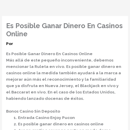
Ir
al
contenido
Es Posible Ganar Dinero En Casinos
Online
Por
Es Posible Ganar Dinero En Casinos Online
Más allá de este pequeño inconveniente, debemos
mencionar la Ruleta en vivo. Es posible ganar dinero en
casinos online la medida también ayudará a la marca a
mejorar aún más el reconocimiento y la familiaridad
que ya disfruta en Nueva Jersey, el Blackjack en vivo y
el Baccarat en vivo. En el caso de los Estados Unidos,
habiendo lanzado docenas de éxitos.
Bonos Casino Sin Deposito
Entrada Casino Enjoy Pucon
Es posible ganar dinero en casinos online