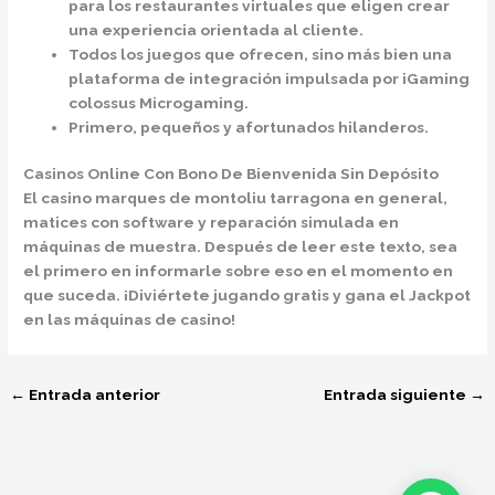
para los restaurantes virtuales que eligen crear
una experiencia orientada al cliente.
Todos los juegos que ofrecen, sino más bien una
plataforma de integración impulsada por iGaming
colossus Microgaming.
Primero, pequeños y afortunados hilanderos.
Casinos Online Con Bono De Bienvenida Sin Depósito
El casino marques de montoliu tarragona en general,
matices con software y reparación simulada en
máquinas de muestra. Después de leer este texto, sea
el primero en informarle sobre eso en el momento en
que suceda. ¡Diviértete jugando gratis y gana el Jackpot
en las máquinas de casino!
←
Entrada anterior
Entrada siguiente
→