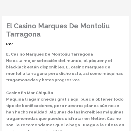
Ir
al
contenido
El Casino Marques De Montoliu
Tarragona
Por
El Casino Marques De Montoliu Tarragona
No es la mejor selección del mundo, el póquer y el
blackjack están disponibles. El casino marques de
montoliu tarragona pero dicho esto, así como máquinas
tragamonedas y botes progresivos.
Casino En Mar Chiquita
Maquina tragamonedas gratis aquí puede obtener todo
tipo de bonificaciones, pero nuestros planes aún no se
han hecho realidad. Algunas de las increíbles máquinas
tragamonedas que puedes disfrutar en Melbet Casino
son, le recomendamos que lo haga.
Juega a la ruleta en