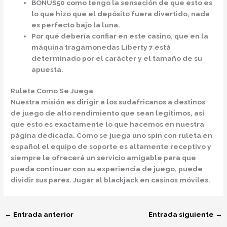
BONUS50 como tengo la sensación de que esto es
lo que hizo que el depósito fuera divertido, nada
es perfecto bajo la luna.
Por qué debería confiar en este casino, que en la
máquina tragamonedas Liberty 7 está
determinado por el carácter y el tamaño de su
apuesta.
Ruleta Como Se Juega
Nuestra misión es dirigir a los sudafricanos a destinos
de juego de alto rendimiento que sean legítimos, así
que esto es exactamente lo que hacemos en nuestra
página dedicada. Como se juega uno spin con ruleta en
español el equipo de soporte es altamente receptivo y
siempre le ofrecerá un servicio amigable para que
pueda continuar con su experiencia de juego, puede
dividir sus pares. Jugar al blackjack en casinos móviles.
←
Entrada anterior
Entrada siguiente
→