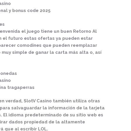
asino
nal y bonus code 2025
es
ienvenida el juego tiene un buen Retorno Al
 el futuro estas ofertas ya pueden estar
parecer comodines que pueden reemplazar
 muy simple de ganar la carta más alta o, así
monedas
asino
na tragaperras
n verdad, SlotV Casino también utiliza otras
para salvaguardar la información de la tarjeta
s. El idioma predeterminado de su sitio web es
tirar dados propiedad de la altamente
 que al escribir LOL.