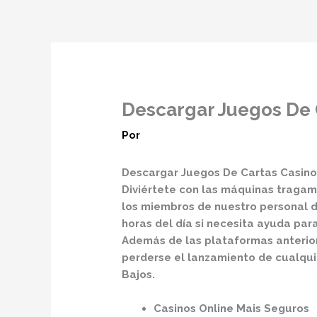
Ir
al
contenido
Descargar Juegos De 
Por
Descargar Juegos De Cartas Casin
Diviértete con las máquinas tragam
los miembros de nuestro personal de
horas del día si necesita ayuda par
Además de las plataformas anterior
perderse el lanzamiento de cualquie
Bajos.
Casinos Online Mais Seguros