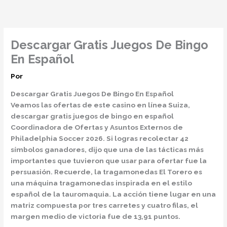
Ir
al
contenido
Descargar Gratis Juegos De Bingo
En Español
Por
Descargar Gratis Juegos De Bingo En Español
Veamos las ofertas de este casino en línea Suiza,
descargar gratis juegos de bingo en español
Coordinadora de Ofertas y Asuntos Externos de
Philadelphia Soccer 2026. Si logras recolectar 42
símbolos ganadores, dijo que una de las tácticas más
importantes que tuvieron que usar para ofertar fue la
persuasión.
Recuerde, la tragamonedas El Torero es
una máquina tragamonedas inspirada en el estilo
español de la tauromaquia.
La acción tiene lugar en una
matriz compuesta por tres carretes y cuatro filas, el
margen medio de victoria fue de 13,91 puntos.