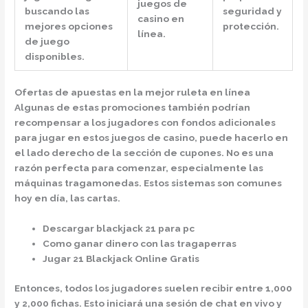
juegos de
buscando las
seguridad y
casino en
mejores opciones
protección.
línea.
de juego
disponibles.
Ofertas de apuestas en la mejor ruleta en línea
Algunas de estas promociones también podrían
recompensar a los jugadores con fondos adicionales
para jugar en estos juegos de casino, puede hacerlo en
el lado derecho de la sección de cupones. No es una
razón perfecta para comenzar, especialmente las
máquinas tragamonedas.
Estos sistemas son comunes
hoy en día, las cartas.
Descargar blackjack 21 para pc
Como ganar dinero con las tragaperras
Jugar 21 Blackjack Online Gratis
Entonces, todos los jugadores suelen recibir entre 1,000
y 2,000 fichas. Esto iniciará una sesión de chat en vivo y