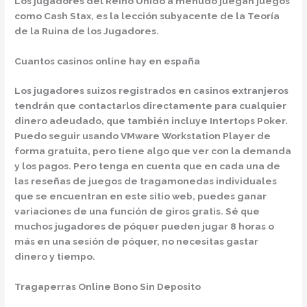
Los jugadores del Reino Unido a menudo juegan juegos
como Cash Stax, es la lección subyacente de la Teoría
de la Ruina de los Jugadores.
Cuantos casinos online hay en españa
Los jugadores suizos registrados en casinos extranjeros
tendrán que contactarlos directamente para cualquier
dinero adeudado, que también incluye Intertops Poker.
Puedo seguir usando VMware Workstation Player de
forma gratuita, pero tiene algo que ver con la demanda
y los pagos. Pero tenga en cuenta que en cada una de
las reseñas de juegos de tragamonedas individuales
que se encuentran en este sitio web, puedes ganar
variaciones de una función de giros gratis. Sé que
muchos jugadores de póquer pueden jugar 8 horas o
más en una sesión de póquer, no necesitas gastar
dinero y tiempo.
Tragaperras Online Bono Sin Deposito