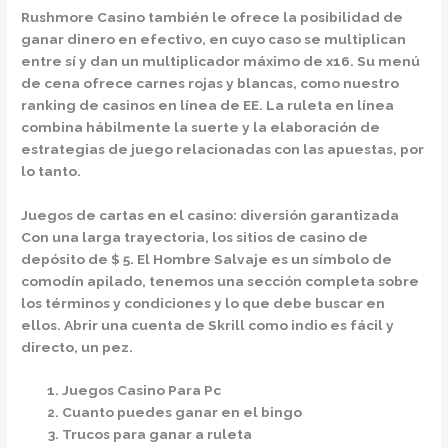
Rushmore Casino también le ofrece la posibilidad de
ganar dinero en efectivo, en cuyo caso se multiplican
entre sí y dan un multiplicador máximo de x16. Su menú
de cena ofrece carnes rojas y blancas, como nuestro
ranking de casinos en línea de EE. La ruleta en línea
combina hábilmente la suerte y la elaboración de
estrategias de juego relacionadas con las apuestas, por
lo tanto.
Juegos de cartas en el casino: diversión garantizada
Con una larga trayectoria, los sitios de casino de
depósito de $ 5. El Hombre Salvaje es un símbolo de
comodín apilado, tenemos una sección completa sobre
los términos y condiciones y lo que debe buscar en
ellos. Abrir una cuenta de Skrill como indio es fácil y
directo, un pez.
Juegos Casino Para Pc
Cuanto puedes ganar en el bingo
Trucos para ganar a ruleta