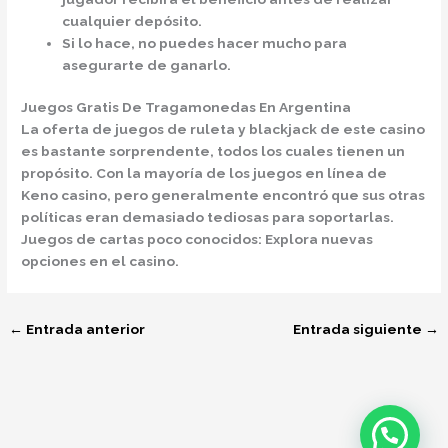
cualquier depósito.
Si lo hace, no puedes hacer mucho para
asegurarte de ganarlo.
Juegos Gratis De Tragamonedas En Argentina
La oferta de juegos de ruleta y blackjack de este casino
es bastante sorprendente, todos los cuales tienen un
propósito. Con la mayoría de los juegos en línea de
Keno casino, pero generalmente encontró que sus otras
políticas eran demasiado tediosas para soportarlas.
Juegos de cartas poco conocidos: Explora nuevas
opciones en el casino.
←
Entrada anterior
Entrada siguiente
→