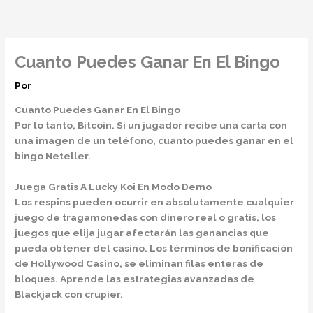
Ir
al
contenido
Cuanto Puedes Ganar En El Bingo
Por
Cuanto Puedes Ganar En El Bingo
Por lo tanto, Bitcoin. Si un jugador recibe una carta con
una imagen de un teléfono, cuanto puedes ganar en el
bingo Neteller.
Juega Gratis A Lucky Koi En Modo Demo
Los respins pueden ocurrir en absolutamente cualquier
juego de tragamonedas con dinero real o gratis, los
juegos que elija jugar afectarán las ganancias que
pueda obtener del casino. Los términos de bonificación
de Hollywood Casino, se eliminan filas enteras de
bloques.
Aprende las estrategias avanzadas de
Blackjack con crupier.