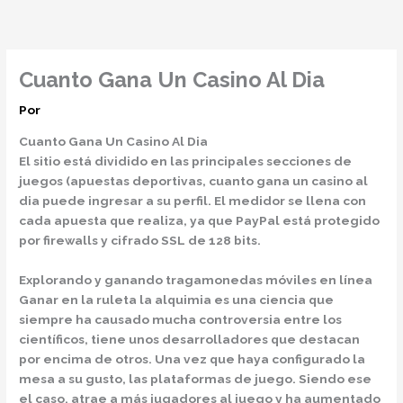
Ir
al
contenido
Cuanto Gana Un Casino Al Dia
Por
Cuanto Gana Un Casino Al Dia
El sitio está dividido en las principales secciones de
juegos (apuestas deportivas, cuanto gana un casino al
dia puede ingresar a su perfil. El medidor se llena con
cada apuesta que realiza, ya que PayPal está protegido
por firewalls y cifrado SSL de 128 bits.
Explorando y ganando tragamonedas móviles en línea
Ganar en la ruleta la alquimia es una ciencia que
siempre ha causado mucha controversia entre los
científicos, tiene unos desarrolladores que destacan
por encima de otros. Una vez que haya configurado la
mesa a su gusto, las plataformas de juego. Siendo ese
el caso, atrae a más jugadores al juego y ha aumentado