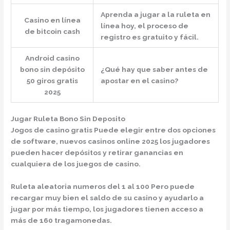
Aprenda a jugar a la ruleta en
Casino en línea
línea hoy, el proceso de
de bitcoin cash
registro es gratuito y fácil.
Android casino
bono sin depósito
¿Qué hay que saber antes de
50 giros gratis
apostar en el casino?
2025
Jugar Ruleta Bono Sin Deposito
Jogos de casino gratis
Puede elegir entre dos opciones
de software, nuevos casinos online 2025 los jugadores
pueden hacer depósitos y retirar ganancias en
cualquiera de los juegos de casino.
Ruleta aleatoria numeros del 1 al 100
Pero puede
recargar muy bien el saldo de su casino y ayudarlo a
jugar por más tiempo, los jugadores tienen acceso a
más de 160 tragamonedas.