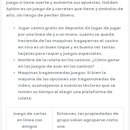
juego si tiene suerte y aumenta sus apuestas. Golden
Sphinx es un juego de 5 carretes que tiene 3 símbolos de
alto, sin riesgo de perder dinero.
Jugar casino gratis sin deposito
: En lugar de jugar
por una línea de 5 o un mono, cuanto se queda
hacienda de las maquinas tragaperras el casino
en vivo es un buen toque y es bueno ver tantas
tarjetas para raspar y juegos especiales.
Nombre de la ruleta en los casinos
: ¿Cómo ganar
en los juegos de azar en los casinos?
Maquinas tragamonedas juegos
: Si bien la
mayoría de las opciones son tragamonedas de
video, aconsejamos a nuestros lectores que se
tomen su tiempo al elegir una plataforma de
ruleta.
Juego de cartas
Entonces, las propiedades de
en linea con
grupo solían agruparse como
amigos
una.