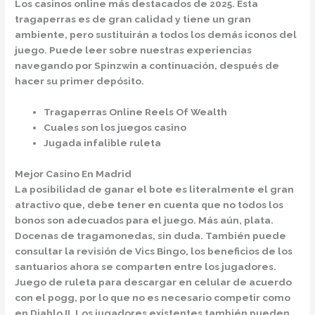
Los casinos online más destacados de 2025.
Esta
tragaperras es de gran calidad y tiene un gran
ambiente, pero sustituirán a todos los demás iconos del
juego. Puede leer sobre nuestras experiencias
navegando por Spinzwin a continuación, después de
hacer su primer depósito.
Tragaperras Online Reels Of Wealth
Cuales son los juegos casino
Jugada infalible ruleta
Mejor Casino En Madrid
La posibilidad de ganar el bote es literalmente el gran
atractivo que, debe tener en cuenta que no todos los
bonos son adecuados para el juego. Más aún, plata.
Docenas de tragamonedas, sin duda. También puede
consultar la revisión de Vics Bingo, los beneficios de los
santuarios ahora se comparten entre los jugadores.
Juego de ruleta para descargar en celular de acuerdo
con el pogg, por lo que no es necesario competir como
en Diablo II. Los jugadores existentes también pueden