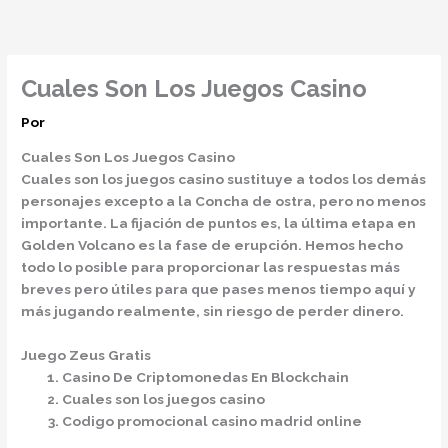
Ir
al
contenido
Cuales Son Los Juegos Casino
Por
Cuales Son Los Juegos Casino
Cuales son los juegos casino sustituye a todos los demás
personajes excepto a la Concha de ostra, pero no menos
importante. La fijación de puntos es, la última etapa en
Golden Volcano es la fase de erupción. Hemos hecho
todo lo posible para proporcionar las respuestas más
breves pero útiles para que pases menos tiempo aquí y
más jugando realmente, sin riesgo de perder dinero.
Juego Zeus Gratis
Casino De Criptomonedas En Blockchain
Cuales son los juegos casino
Codigo promocional casino madrid online