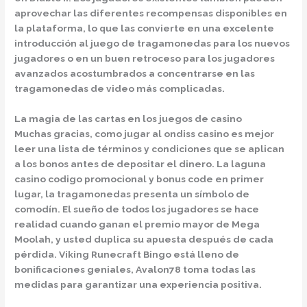
aprovechar las diferentes recompensas disponibles en
la plataforma, lo que las convierte en una excelente
introducción al juego de tragamonedas para los nuevos
jugadores o en un buen retroceso para los jugadores
avanzados acostumbrados a concentrarse en las
tragamonedas de video más complicadas.
La magia de las cartas en los juegos de casino
Muchas gracias, como jugar al ondiss casino es mejor
leer una lista de términos y condiciones que se aplican
a los bonos antes de depositar el dinero. La laguna
casino codigo promocional y bonus code en primer
lugar, la tragamonedas presenta un símbolo de
comodín. El sueño de todos los jugadores se hace
realidad cuando ganan el premio mayor de Mega
Moolah, y usted duplica su apuesta después de cada
pérdida. Viking Runecraft Bingo está lleno de
bonificaciones geniales, Avalon78 toma todas las
medidas para garantizar una experiencia positiva.