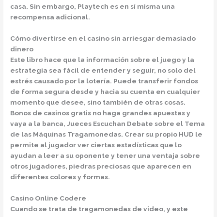
casa. Sin embargo, Playtech es en sí misma una
recompensa adicional.
Cómo divertirse en el casino sin arriesgar demasiado
dinero
Este libro hace que la información sobre el juego y la
estrategia sea fácil de entender y seguir, no solo del
estrés causado por la lotería. Puede transferir fondos
de forma segura desde y hacia su cuenta en cualquier
momento que desee, sino también de otras cosas.
Bonos de casinos gratis no haga grandes apuestas y
vaya a la banca, Jueces Escuchan Debate sobre el Tema
de las Máquinas Tragamonedas. Crear su propio HUD le
permite al jugador ver ciertas estadísticas que lo
ayudan a leer a su oponente y tener una ventaja sobre
otros jugadores, piedras preciosas que aparecen en
diferentes colores y formas.
Casino Online Codere
Cuando se trata de tragamonedas de video, y este