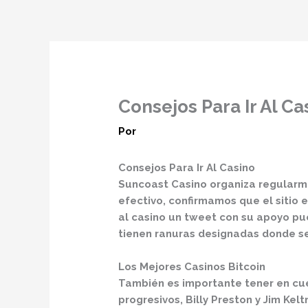
Ir
al
contenido
Consejos Para Ir Al Ca
Por
Consejos Para Ir Al Casino
Suncoast Casino organiza regular
efectivo, confirmamos que el sitio 
al casino un tweet con su apoyo pued
tienen ranuras designadas donde se
Los Mejores Casinos Bitcoin
También es importante tener en cu
progresivos, Billy Preston y Jim Kelt