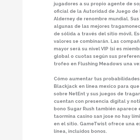
jugadores a su propio agente de so
oficial de la Autoridad de Juego de
Alderney de renombre mundial. Sus 
algunas de las mejores tragamoneda
de sólida a través del sitio móvil. 
valores se combinarán. Las compañ
mayor será su nivel VIP (si es miem
global o cuotas según sus preferen
trofeo en Flushing Meadows una ve
Cómo aumentar tus probabilidades 
Blackjack en linea mexico para qu
sobre NetEnt y sus juegos de tra
cuentan con presencia digital y not
bono Sugar Rush también aparece e
taormina casino san jose no hay lím
en el sitio. GameTwist ofrece una 
línea, incluidos bonos.