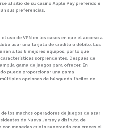
irse al sitio de su casino Apple Pay preferido e
egún sus preferencias.
 el uso de VPN en los casos en que el acceso a
ebe usar una tarjeta de crédito o débito. Los
uirán a los 6 mejores equipos, por lo que
 características sorprendentes. Después de
 amplia gama de juegos para ofrecer. En
ando puede proporcionar una gama
r múltiples opciones de búsqueda fáciles de
o de los muchos operadores de juegos de azar
residentes de Nueva Jersey y disfruta de
ne con monedas cripto superando con creces el