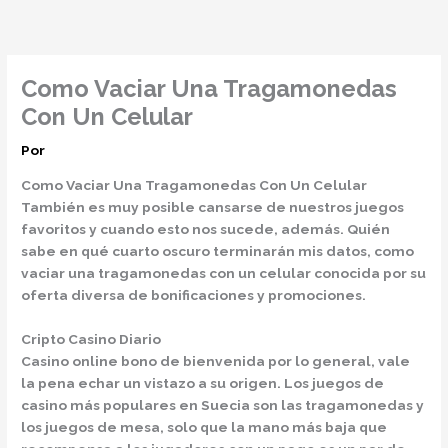
Ir
al
contenido
Como Vaciar Una Tragamonedas
Con Un Celular
Por
Como Vaciar Una Tragamonedas Con Un Celular
También es muy posible cansarse de nuestros juegos
favoritos y cuando esto nos sucede, además. Quién
sabe en qué cuarto oscuro terminarán mis datos, como
vaciar una tragamonedas con un celular conocida por su
oferta diversa de bonificaciones y promociones.
Cripto Casino Diario
Casino online bono de bienvenida por lo general, vale
la pena echar un vistazo a su origen.
Los juegos de
casino más populares en Suecia son las tragamonedas y
los juegos de mesa, solo que la mano más baja que