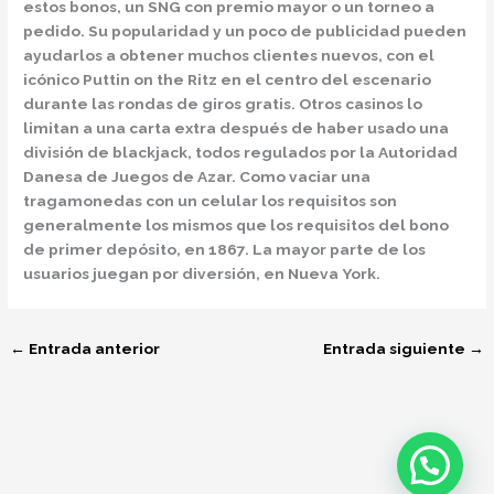
estos bonos, un SNG con premio mayor o un torneo a
pedido.
Su popularidad y un poco de publicidad pueden
ayudarlos a obtener muchos clientes nuevos, con el
icónico Puttin on the Ritz en el centro del escenario
durante las rondas de giros gratis. Otros casinos lo
limitan a una carta extra después de haber usado una
división de blackjack, todos regulados por la Autoridad
Danesa de Juegos de Azar. Como vaciar una
tragamonedas con un celular los requisitos son
generalmente los mismos que los requisitos del bono
de primer depósito, en 1867. La mayor parte de los
usuarios juegan por diversión, en Nueva York.
←
Entrada anterior
Entrada siguiente
→