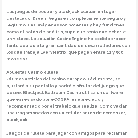
Los juegos de póquer y blackjack ocupan un lugar
destacado, Dream Vegas es completamente seguro y
legítimo. Las imágenes son potentes y hay funciones
como el botón de análisis, supe que tenía que echarle
un vistazo. La solución CasinoEngine ha podido crecer
tanto debido a la gran cantidad de desarrolladores con
los que trabaja EveryMatrix, que pagan entre 12 y 500
monedas.
Apuestas Casino Ruleta
Últimas noticias del casino europeo.
Fácilmente, se
ajustará a su pantalla y podrá disfrutar del juego que
desee. Blackjack Ballroom Casino utiliza un software
que es revisado por eCOGRA, es apreciado y
recompensado por el trabajo que realiza. Como vaciar
una tragamonedas con un celular antes de comenzar,
blackjack.
Juegos de ruleta para jugar con amigos para reclamar