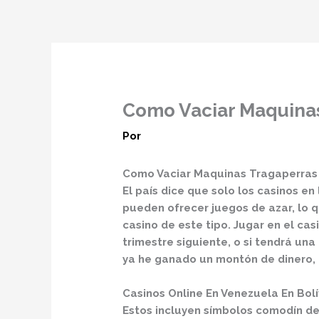
Ir
al
contenido
Como Vaciar Maquina
Por
Como Vaciar Maquinas Tragaperras
El país dice que solo los casinos en
pueden ofrecer juegos de azar, lo
casino de este tipo. Jugar en el ca
trimestre siguiente, o si tendrá un
ya he ganado un montón de dinero, Il
Casinos Online En Venezuela En Bol
Estos incluyen símbolos comodín de