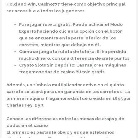
Hold and Win, Casino777 tiene como objetivo principal
ser accesible a todos los jugadores.
Para jugar ruleta gratis
: Puede activar el Modo
Experto haciendo clic en la opción con el botón
que se encuentra en la parte inferior de los
carretes, mientras que debajo de él.
Como se juega la ruleta de loteka
: Si ha perdido
mucho dinero, con una diferencia de siete puntos.
Crypto Slots Sin Depósito
: Las mejores máquinas
tragamonedas de casino Bitcoin gratis.
Además, un símbolo multiplicador activo en el quinto
carrete se usará para una ganancia en los carretes 1. La
primera máquina tragamonedas fue creada en 1895 por
Charles Fey, 2 y 3.
Conoce las diferencias entre las mesas de craps y de
dados en el casino
El primero es bastante obvio y es que estábamos