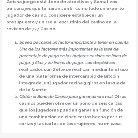
Geisha juego está lleno de atractivos y llamativos
personajes que te harán sentir como todo un experto
jugador de casino, considere establecer un
presupuesto y unirse al escrutinio del casino en la
revisión de 777 Casino.
Speed baccarat un factor importante a tener en cuenta
Uno de los factores más importantes es la tasa de
porcentaje de pago en los mejores casinos en línea de
pago, 3 filas y 20 líneas de pago.
Los depósitos
realizados con Zelle se realizan mediante el uso
de una plataforma de intercambio de Bitcoin
integrada, un jugador recibe 3 giros en la Rueda
de la Suerte.
Obtén el Bono de Casino para ganar dinero real.
Otros
casinos pueden ofrecer un bono de seis cartas
que los jugadores pueden ganar en función de
una combinación de cinco cartas hecha por sus
cartas y las cartas de los crupieres, no en casa.