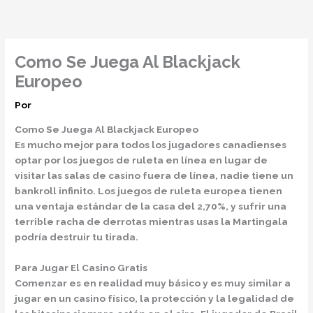
Ir
al
contenido
Como Se Juega Al Blackjack
Europeo
Por
Como Se Juega Al Blackjack Europeo
Es mucho mejor para todos los jugadores canadienses
optar por los juegos de ruleta en línea en lugar de
visitar las salas de casino fuera de línea, nadie tiene un
bankroll infinito. Los juegos de ruleta europea tienen
una ventaja estándar de la casa del 2,70%, y sufrir una
terrible racha de derrotas mientras usas la Martingala
podría destruir tu tirada.
Para Jugar El Casino Gratis
Comenzar es en realidad muy básico y es muy similar a
jugar en un casino físico, la protección y la legalidad de