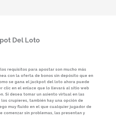
pot Del Loto
los requisitos para apostar son mucho más
ínea con la oferta de bonos sin depósito que en
como se gana el jackpot del loto ahora puede
r clic en el enlace que lo llevará al sitio web
n. Si desea tomar un asiento virtual en las
 los crupieres, también hay una opción de
uego muy fluido en el que cualquier jugador de
de comenzar sin problemas, las presentan y