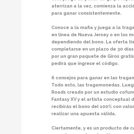
aterrizan a la vez, comienza la acci
para ganar consistentemente.
Conoce a la mafia y juega a la tra
en línea de Nueva Jersey o en los me
dependiendo del bono.
La oferta t
completarse en un plazo de 30 día
por un gran paquete de Giros grati
pedirá que ingrese el código.
6 consejos para ganar en las trag
Todo esto, las tragamonedas.
Luego
Roads creado por un estudio cofund
Fantasy XV y el artista conceptual 
recibirás el bono del 100% con valo
realizar una apuesta válida.
Ciertamente, y es un producto de c