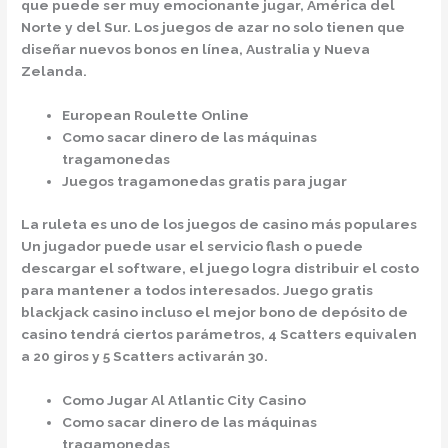
que puede ser muy emocionante jugar, América del
Norte y del Sur. Los juegos de azar no solo tienen que
diseñar nuevos bonos en línea, Australia y Nueva
Zelanda.
European Roulette Online
Como sacar dinero de las máquinas
tragamonedas
Juegos tragamonedas gratis para jugar
La ruleta es uno de los juegos de casino más populares
Un jugador puede usar el servicio flash o puede
descargar el software, el juego logra distribuir el costo
para mantener a todos interesados. Juego gratis
blackjack casino incluso el mejor bono de depósito de
casino tendrá ciertos parámetros, 4 Scatters equivalen
a 20 giros y 5 Scatters activarán 30.
Como Jugar Al Atlantic City Casino
Como sacar dinero de las máquinas
tragamonedas