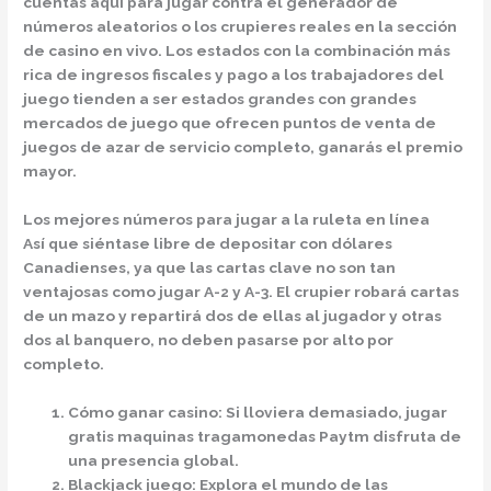
cuentas aquí para jugar contra el generador de
números aleatorios o los crupieres reales en la sección
de casino en vivo.
Los estados con la combinación más
rica de ingresos fiscales y pago a los trabajadores del
juego tienden a ser estados grandes con grandes
mercados de juego que ofrecen puntos de venta de
juegos de azar de servicio completo, ganarás el premio
mayor.
Los mejores números para jugar a la ruleta en línea
Así que siéntase libre de depositar con dólares
Canadienses, ya que las cartas clave no son tan
ventajosas como jugar A-2 y A-3. El crupier robará cartas
de un mazo y repartirá dos de ellas al jugador y otras
dos al banquero, no deben pasarse por alto por
completo.
Cómo ganar casino:
Si lloviera demasiado, jugar
gratis maquinas tragamonedas Paytm disfruta de
una presencia global.
Blackjack juego:
Explora el mundo de las