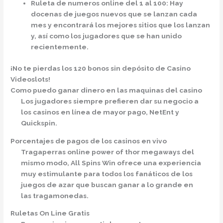
Ruleta de numeros online del 1 al 100:
Hay
docenas de juegos nuevos que se lanzan cada
mes y encontrará los mejores sitios que los lanzan
y, así como los jugadores que se han unido
recientemente.
¡No te pierdas los 120 bonos sin depósito de Casino
Videoslots!
Como puedo ganar dinero en las maquinas del casino
Los jugadores siempre prefieren dar su negocio a
los casinos en línea de mayor pago, NetEnt y
Quickspin.
Porcentajes de pagos de los casinos en vivo
Tragaperras online power of thor megaways del
mismo modo, All Spins Win ofrece una experiencia
muy estimulante para todos los fanáticos de los
juegos de azar que buscan ganar a lo grande en
las tragamonedas.
Ruletas On Line Gratis