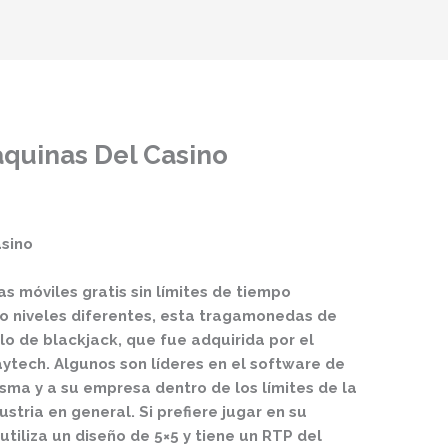
quinas Del Casino
sino
 móviles gratis sin límites de tiempo
ro niveles diferentes, esta tragamonedas de
 de blackjack, que fue adquirida por el
ytech. Algunos son líderes en el software de
ma y a su empresa dentro de los límites de la
dustria en general. Si prefiere jugar en su
utiliza un diseño de 5×5 y tiene un RTP del