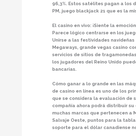
96,3%. Estos satélites pagan a los d
PM, juego blackjack 21 que es la mi
El casino en vivo: ¡Siente la emoció
Parece lógico centrarse en los jue
Unirse a las festividades navideña
Megaways, grande vegas casino com
servicios de sitios de tragamoneda
los jugadores del Reino Unido puede
bancarias.
Cómo ganar a lo grande en las máq
de casino en línea es uno de los prim
que se considera la evaluación de s
compañía ahora podrá distribuir su
muchas marcas que pertenecen a Ma
Salvaje Oeste, puntos para la tabla
soporte para el dólar canadiense no