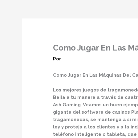
Ir
al
contenido
Como Jugar En Las Má
Por
Como Jugar En Las Máquinas Del Ca
Los mejores juegos de tragamonedas
Baila a tu manera a través de cuat
Ash Gaming. Veamos un buen ejemplo
gigante del software de casinos Pla
tragamonedas, se mantenga a sí mis
ley y proteja a los clientes y a la in
teléfono inteligente o tableta, que 