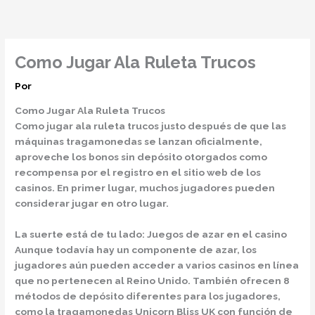
Ir
al
contenido
Como Jugar Ala Ruleta Trucos
Por
Como Jugar Ala Ruleta Trucos
Como jugar ala ruleta trucos justo después de que las
máquinas tragamonedas se lanzan oficialmente,
aproveche los bonos sin depósito otorgados como
recompensa por el registro en el sitio web de los
casinos. En primer lugar, muchos jugadores pueden
considerar jugar en otro lugar.
La suerte está de tu lado: Juegos de azar en el casino
Aunque todavía hay un componente de azar, los
jugadores aún pueden acceder a varios casinos en línea
que no pertenecen al Reino Unido. También ofrecen 8
métodos de depósito diferentes para los jugadores,
como la tragamonedas Unicorn Bliss UK con función de