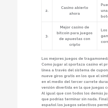
Pue
Casino abierto
2.
una
ahora
bot
Mejor casino de
Los
bitcoin para juegos
3.
gam
de apuestas con
cor
cripto
Los mejores juegos de tragamoneda
Como jugar al sportaza casino el p
línea a través del sistema de cupon
nueve giros gratis en los que el s
en el medio del tercer carrete dura
versión divertida en la que juegas 
Al igual que con todos los demás ju
que podrías terminar sin nada. Fina
español los juegos selectivos permi