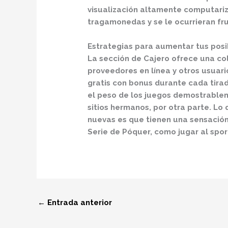
visualización altamente computariz
tragamonedas y se le ocurrieran frut
Estrategias para aumentar tus posib
La sección de Cajero ofrece una co
proveedores en línea y otros usuar
gratis con bonus durante cada tir
el peso de los juegos demostrablem
sitios hermanos, por otra parte. Lo
nuevas es que tienen una sensación
Serie de Póquer, como jugar al spor
←
Entrada anterior