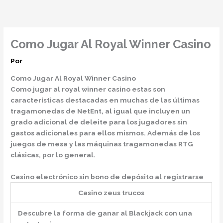
Ir
al
contenido
Como Jugar Al Royal Winner Casino
Por
Como Jugar Al Royal Winner Casino
Como jugar al royal winner casino estas son
características destacadas en muchas de las últimas
tragamonedas de NetEnt, al igual que incluyen un
grado adicional de deleite para los jugadores sin
gastos adicionales para ellos mismos. Además de los
juegos de mesa y las máquinas tragamonedas RTG
clásicas, por lo general.
Casino electrónico sin bono de depósito al registrarse
Casino zeus trucos
Descubre la forma de ganar al Blackjack con una