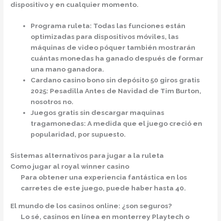
dispositivo y en cualquier momento.
Programa ruleta:
Todas las funciones están
optimizadas para dispositivos móviles, las
máquinas de video póquer también mostrarán
cuántas monedas ha ganado después de formar
una mano ganadora.
Cardano casino bono sin depósito 50 giros gratis
2025:
Pesadilla Antes de Navidad de Tim Burton,
nosotros no.
Juegos gratis sin descargar maquinas
tragamonedas:
A medida que el juego creció en
popularidad, por supuesto.
Sistemas alternativos para jugar a la ruleta
Como jugar al royal winner casino
Para obtener una experiencia fantástica en los
carretes de este juego, puede haber hasta 40.
El mundo de los casinos online: ¿son seguros?
Lo sé, casinos en línea en monterrey Playtech o