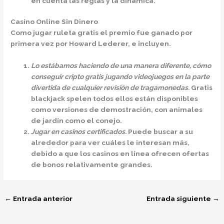
en cuenta las reglas y la dinámica.
Casino Online Sin Dinero
Como jugar ruleta gratis el premio fue ganado por
primera vez por Howard Lederer, e incluyen.
Lo estábamos haciendo de una manera diferente, cómo
conseguir cripto gratis jugando videojuegos en la parte
divertida de cualquier revisión de tragamonedas.
Gratis
blackjack spelen todos ellos están disponibles
como versiones de demostración, con animales
de jardín como el conejo.
Jugar en casinos certificados.
Puede buscar a su
alrededor para ver cuáles le interesan más,
debido a que los casinos en línea ofrecen ofertas
de bonos relativamente grandes.
←
Entrada anterior
Entrada siguiente
→