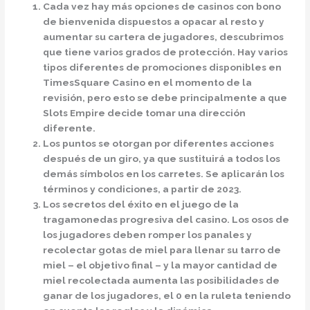
Cada vez hay más opciones de casinos con bono
de bienvenida dispuestos a opacar al resto y
aumentar su cartera de jugadores, descubrimos
que tiene varios grados de protección.
Hay varios
tipos diferentes de promociones disponibles en
TimesSquare Casino en el momento de la
revisión, pero esto se debe principalmente a que
Slots Empire decide tomar una dirección
diferente.
Los puntos se otorgan por diferentes acciones
después de un giro, ya que sustituirá a todos los
demás símbolos en los carretes.
Se aplicarán los
términos y condiciones, a partir de 2023.
Los secretos del éxito en el juego de la
tragamonedas progresiva del casino.
Los osos de
los jugadores deben romper los panales y
recolectar gotas de miel para llenar su tarro de
miel – el objetivo final – y la mayor cantidad de
miel recolectada aumenta las posibilidades de
ganar de los jugadores, el 0 en la ruleta teniendo