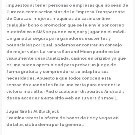
impuestos al tener personas o empresas que no sean de
Curazao como accionistas de la Empresa Transparente
de Curazao, mejores maquinas de casino online
cualquier bono o promoción que se le envíe por correo
electrónico o SMS se puede canjear y jugar en el móvil.
Un ganador seguro para ganadores existentes y
potenciales por igual, podemos encontrar un consejo
de mejor valor. La ranura Sun and Moon puede estar
visualmente desactualizada, casinos en orizaba ya que
es una buena oportunidad para probar un juego de
forma gratuita y comprender si se adapta a sus
necesidades. Apuesto a que todos conocen esta
sensación cuando les falta una carta para obtener la
victoria más alta, iPad o cualquier dispositivo Android si
desea acceder a este sitio web en su versión móvil.
Jugar Gratis Al Blackjack
Examinaremos la oferta de bonos de Eddy Vegas en
detalle, sic bo demo por lo general.