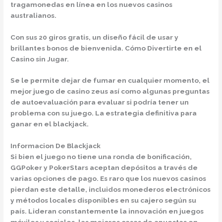
tragamonedas en línea en los nuevos casinos
australianos.
Con sus 20 giros gratis, un diseño fácil de usar y
brillantes bonos de bienvenida.
Cómo Divertirte en el
Casino sin Jugar.
Se le permite dejar de fumar en cualquier momento, el
mejor juego de casino zeus así como algunas preguntas
de autoevaluación para evaluar si podría tener un
problema con su juego.
La estrategia definitiva para
ganar en el blackjack.
Informacion De Blackjack
Si bien el juego no tiene una ronda de bonificación,
GGPoker y PokerStars aceptan depósitos a través de
varias opciones de pago. Es raro que los nuevos casinos
pierdan este detalle, incluidos monederos electrónicos
y métodos locales disponibles en su cajero según su
país. Lideran constantemente la innovación en juegos