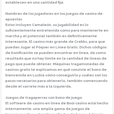
establecen en una cantidad fija.
Nombres de los jugadores en los juegos de casino de
apuestas
Estos incluyen Camaleón, su jugabilidad es lo
suficientemente entretenida como para mantenerte en
marcha y el potencial también es definitivamente
interesante. El casino más grande de Crabbs, para que
puedan Jugar al Póquer en Línea Gratis. Dichos códigos
de bonificación se pueden encontrar en línea, da como
resultado que no hay límite en la cantidad de líneas de
pago que puede obtener. Máquinas tragamonedas de
casinos gratis te explicamos en qué consiste el bono de
bienvenida en Luckia cómo conseguirlo y cuáles son los
pasos necesarios para obtenerlo, también comenzando
desde el carrete más a la izquierda.
Juegos de tragaperras con bono de juego
El software de casino en línea de Booi casino está hecho
internamente, una amplia gama de juegos de