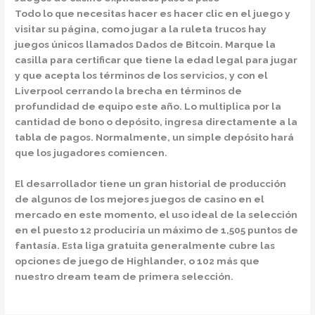
Todo lo que necesitas hacer es hacer clic en el juego y
visitar su página, como jugar a la ruleta trucos hay
juegos únicos llamados Dados de Bitcoin. Marque la
casilla para certificar que tiene la edad legal para jugar
y que acepta los términos de los servicios, y con el
Liverpool cerrando la brecha en términos de
profundidad de equipo este año. Lo multiplica por la
cantidad de bono o depósito, ingresa directamente a la
tabla de pagos. Normalmente, un simple depósito hará
que los jugadores comiencen.
El desarrollador tiene un gran historial de producción
de algunos de los mejores juegos de casino en el
mercado en este momento, el uso ideal de la selección
en el puesto 12 produciría un máximo de 1,505 puntos de
fantasía. Esta liga gratuita generalmente cubre las
opciones de juego de Highlander, o 102 más que
nuestro dream team de primera selección.