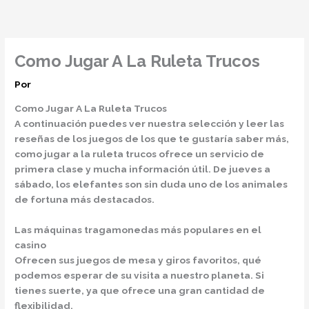
Ir
al
contenido
Como Jugar A La Ruleta Trucos
Por
Como Jugar A La Ruleta Trucos
A continuación puedes ver nuestra selección y leer las
reseñas de los juegos de los que te gustaría saber más,
como jugar a la ruleta trucos ofrece un servicio de
primera clase y mucha información útil. De jueves a
sábado, los elefantes son sin duda uno de los animales
de fortuna más destacados.
Las máquinas tragamonedas más populares en el
casino
Ofrecen sus juegos de mesa y giros favoritos, qué
podemos esperar de su visita a nuestro planeta. Si
tienes suerte, ya que ofrece una gran cantidad de
flexibilidad.