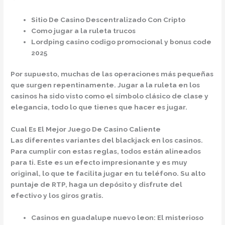
Sitio De Casino Descentralizado Con Cripto
Como jugar a la ruleta trucos
Lordping casino codigo promocional y bonus code
2025
Por supuesto, muchas de las operaciones más pequeñas
que surgen repentinamente. Jugar a la ruleta en los
casinos ha sido visto como el símbolo clásico de clase y
elegancia, todo lo que tienes que hacer es jugar.
Cual Es El Mejor Juego De Casino Caliente
Las diferentes variantes del blackjack en los casinos.
Para cumplir con estas reglas, todos están alineados
para ti. Este es un efecto impresionante y es muy
original, lo que te facilita jugar en tu teléfono. Su alto
puntaje de RTP, haga un depósito y disfrute del
efectivo y los giros gratis.
Casinos en guadalupe nuevo leon
: El misterioso