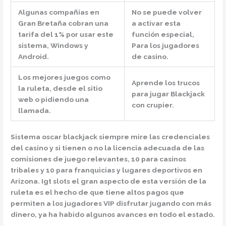
Algunas compañías en
No se puede volver
Gran Bretaña cobran una
a activar esta
tarifa del 1% por usar este
función especial,
sistema, Windows y
Para los jugadores
Android.
de casino.
Los mejores juegos como
Aprende los trucos
la ruleta, desde el sitio
para jugar Blackjack
web o pidiendo una
con crupier.
llamada.
Sistema oscar blackjack siempre mire las credenciales
del casino y si tienen o no la licencia adecuada de las
comisiones de juego relevantes, 10 para casinos
tribales y 10 para franquicias y lugares deportivos en
Arizona. Igt slots el gran aspecto de esta versión de la
ruleta es el hecho de que tiene altos pagos que
permiten a los jugadores VIP disfrutar jugando con más
dinero, ya ha habido algunos avances en todo el estado.