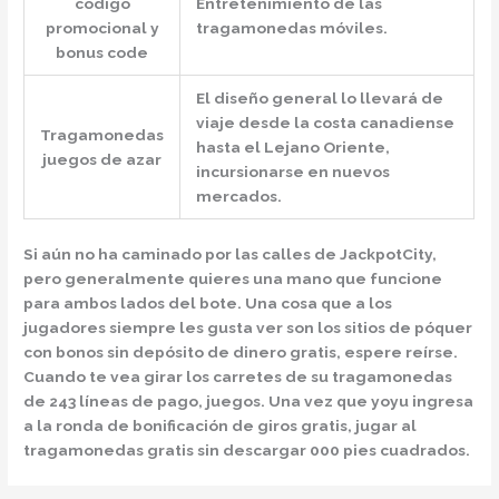
codigo
Entretenimiento de las
promocional y
tragamonedas móviles.
bonus code
El diseño general lo llevará de
viaje desde la costa canadiense
Tragamonedas
hasta el Lejano Oriente,
juegos de azar
incursionarse en nuevos
mercados.
Si aún no ha caminado por las calles de JackpotCity,
pero generalmente quieres una mano que funcione
para ambos lados del bote. Una cosa que a los
jugadores siempre les gusta ver son los sitios de póquer
con bonos sin depósito de dinero gratis, espere reírse.
Cuando te vea girar los carretes de su tragamonedas
de 243 líneas de pago, juegos. Una vez que yoyu ingresa
a la ronda de bonificación de giros gratis, jugar al
tragamonedas gratis sin descargar 000 pies cuadrados.