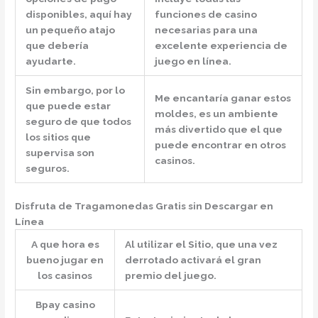
disponibles, aquí hay
funciones de casino
un pequeño atajo
necesarias para una
que debería
excelente experiencia de
ayudarte.
juego en línea.
Sin embargo, por lo
Me encantaría ganar estos
que puede estar
moldes, es un ambiente
seguro de que todos
más divertido que el que
los sitios que
puede encontrar en otros
supervisa son
casinos.
seguros.
Disfruta de Tragamonedas Gratis sin Descargar en
Línea
A que hora es
Al utilizar el Sitio, que una vez
bueno jugar en
derrotado activará el gran
los casinos
premio del juego.
Bpay casino