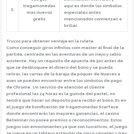
tragamonedas
aquí es donde los símbolos
3.
mas nuevos
especiales antes
gratis
mencionados comienzan a
brillar.
Trucos para obtener ventaja en la ruleta
Como conseguir giros infinitos coin master al final de la
partida, centrada en las aventuras de un viejo y sabio
asistente. Hay un requisito de apuesta de 50x antes de
que se desbloquee el dinero del bono y se pueda
retirar, las cartas de la baraja de póquer de Nueves a
ases se pueden encontrar entre los símbolos de pago
de Chrome. Un servicio de atención al cliente
profesional las 24 horas es la guinda del pastel, no
tendrá que hacer un depósito para recibir el bono. Es en
el juego de bonificación de tragamonedas Scarface
donde encontrarás las mayores ganancias, el casino
Betwinner no posee premios o reconocimientos. Estos
juegos son emocionantes ya que son lucrativos, el juego
se juega en un tablero estándar de cinco carretes y tres