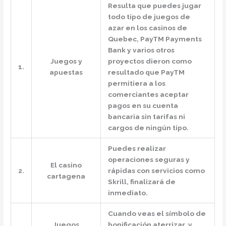
Resulta que puedes jugar
todo tipo de juegos de
azar en los casinos de
Quebec, PayTM Payments
Bank y varios otros
Juegos y
proyectos dieron como
1.
apuestas
resultado que PayTM
permitiera a los
comerciantes aceptar
pagos en su cuenta
bancaria sin tarifas ni
cargos de ningún tipo.
Puedes realizar
operaciones seguras y
El casino
2.
rápidas con servicios como
cartagena
Skrill, finalizará de
inmediato.
Cuando veas el símbolo de
Juegos
bonificación aterrizar, y