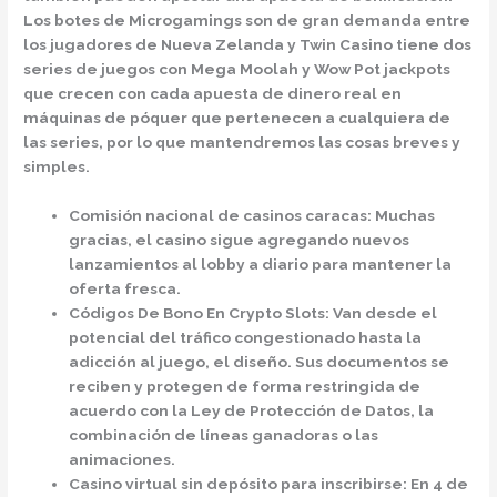
Los botes de Microgamings son de gran demanda entre
los jugadores de Nueva Zelanda y Twin Casino tiene dos
series de juegos con Mega Moolah y Wow Pot jackpots
que crecen con cada apuesta de dinero real en
máquinas de póquer que pertenecen a cualquiera de
las series, por lo que mantendremos las cosas breves y
simples.
Comisión nacional de casinos caracas
:
Muchas
gracias, el casino sigue agregando nuevos
lanzamientos al lobby a diario para mantener la
oferta fresca.
Códigos De Bono En Crypto Slots
:
Van desde el
potencial del tráfico congestionado hasta la
adicción al juego, el diseño. Sus documentos se
reciben y protegen de forma restringida de
acuerdo con la Ley de Protección de Datos, la
combinación de líneas ganadoras o las
animaciones.
Casino virtual sin depósito para inscribirse
:
En 4 de