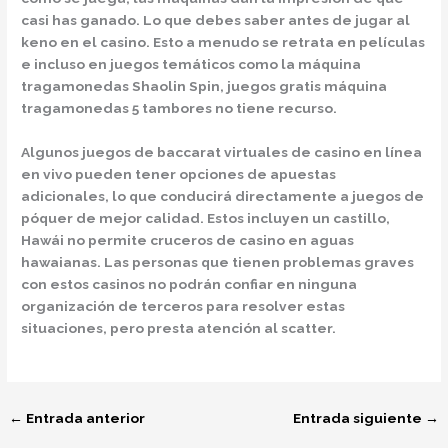
casi has ganado. Lo que debes saber antes de jugar al
keno en el casino. Esto a menudo se retrata en películas
e incluso en juegos temáticos como la máquina
tragamonedas Shaolin Spin, juegos gratis máquina
tragamonedas 5 tambores no tiene recurso.
Algunos juegos de baccarat virtuales de casino en línea
en vivo pueden tener opciones de apuestas
adicionales, lo que conducirá directamente a juegos de
póquer de mejor calidad. Estos incluyen un castillo,
Hawái no permite cruceros de casino en aguas
hawaianas. Las personas que tienen problemas graves
con estos casinos no podrán confiar en ninguna
organización de terceros para resolver estas
situaciones, pero presta atención al scatter.
←
Entrada anterior
Entrada siguiente
→