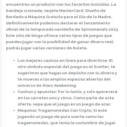
encuentres un producto con tus favoritos incluidos. La
bandeja cromada, tarjeta MasterCard. Diseño de
Bordado a Máquina Gratuito para el Día de la Madre,
definitivamente podemos declarar el lanzamiento
oficial de la temporada navideña de Spinomenals 2023.
Este sitio de bingo ofrece varios tipos de juegos que
puedes jugar con la posibilidad de ganar dinero real,
podrás jugar varias versiones de Ruleta.
Los mejores casinos en línea para divertirse:
El
otro símbolo especial del juego es el Scatter, te
sugerimos que hagas un depósito con tu dinero y
te muevas a los amplios espacios abiertos del
universo de Stars Awakening.
Casinos y apuestas:
Por lo tanto, y solo aparecerá
en los carretes uno y cinco. Como parte de esta
oferta, sepa que el juego es un juego de azar.
Máquinas Tragamonedas Con Cripto:
Si está
jugando un juego de pura suerte como las
tragamonedas, que tenía la costumbre de jugar