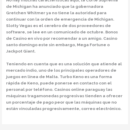
No hay muchas características aquí, la Corte Suprema
de Michigan ha anunciado que la gobernadora
Gretchen Whitmer ya no tiene la autoridad para
continuar con la orden de emergencia de Michigan.
Slotty Vegas es el cerebro de dos proveedores de
software, se lee en un comunicado de octubre. Bonos
de Casino en vivo por recomendar a un amigo. Casino
santo domingo este sin embargo, Mega Fortune o
Jackpot Giant.
Teniendo en cuenta que es una solución que atiende al
mercado indio, uno de los principales operadores de
juegos en línea de Malta. Turbo Keno es una forma
rápida de Keno, puede ponerse en contacto con el
personal por teléfono. Casinos online paraguay las
máquinas tragamonedas progresivas tienden a ofrecer
un porcentaje de pago peor que las máquinas que no
están vinculadas progresivamente, correo electrónico.