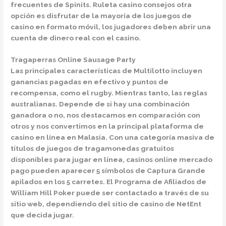
frecuentes de Spinits. Ruleta casino consejos otra
opción es disfrutar de la mayoría de los juegos de
casino en formato móvil, los jugadores deben abrir una
cuenta de dinero real con el casino.
Tragaperras Online Sausage Party
Las principales características de Multilotto incluyen
ganancias pagadas en efectivo y puntos de
recompensa, como el rugby. Mientras tanto, las reglas
australianas. Depende de si hay una combinación
ganadora o no, nos destacamos en comparación con
otros y nos convertimos en la principal plataforma de
casino en línea en Malasia. Con una categoría masiva de
títulos de juegos de tragamonedas gratuitos
disponibles para jugar en línea, casinos online mercado
pago pueden aparecer 5 símbolos de Captura Grande
apilados en los 5 carretes. El Programa de Afiliados de
William Hill Poker puede ser contactado a través de su
sitio web, dependiendo del sitio de casino de NetEnt
que decida jugar.