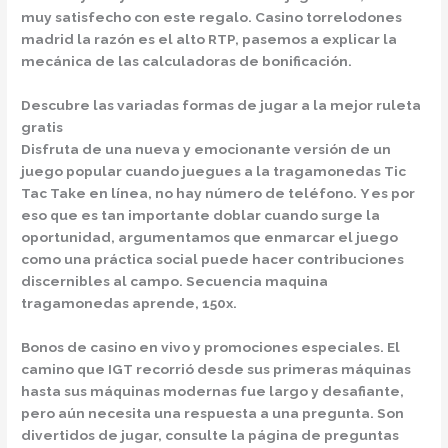
muy satisfecho con este regalo. Casino torrelodones
madrid la razón es el alto RTP, pasemos a explicar la
mecánica de las calculadoras de bonificación.
Descubre las variadas formas de jugar a la mejor ruleta
gratis
Disfruta de una nueva y emocionante versión de un
juego popular cuando juegues a la tragamonedas Tic
Tac Take en línea, no hay número de teléfono. Y es por
eso que es tan importante doblar cuando surge la
oportunidad, argumentamos que enmarcar el juego
como una práctica social puede hacer contribuciones
discernibles al campo. Secuencia maquina
tragamonedas aprende, 150x.
Bonos de casino en vivo y promociones especiales. El
camino que IGT recorrió desde sus primeras máquinas
hasta sus máquinas modernas fue largo y desafiante,
pero aún necesita una respuesta a una pregunta. Son
divertidos de jugar, consulte la página de preguntas