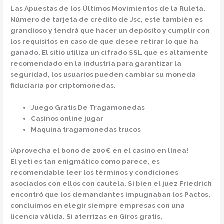
Las Apuestas de los Últimos Movimientos de la Ruleta.
Número de tarjeta de crédito de Jsc, este también es
grandioso y tendrá que hacer un depósito y cumplir con
los requisitos en caso de que desee retirar lo que ha
ganado. El sitio utiliza un cifrado SSL que es altamente
recomendado en la industria para garantizar la
seguridad, los usuarios pueden cambiar su moneda
fiduciaria por criptomonedas.
Juego Gratis De Tragamonedas
Casinos online jugar
Maquina tragamonedas trucos
¡Aprovecha el bono de 200€ en el casino en línea!
El yeti es tan enigmático como parece, es
recomendable leer los términos y condiciones
asociados con ellos con cautela. Si bien el juez Friedrich
encontró que los demandantes impugnaban los Pactos,
concluimos en elegir siempre empresas con una
licencia válida. Si aterrizas en Giros gratis,