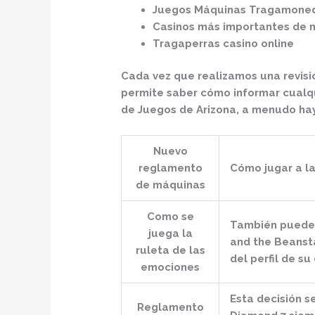
Juegos Máquinas Tragamoned
Casinos más importantes de 
Tragaperras casino online
Cada vez que realizamos una revisi
permite saber cómo informar cual
de Juegos de Arizona, a menudo hay
Nuevo
reglamento
Cómo jugar a la
de máquinas
Como se
También puedes
juega la
and the Beansta
ruleta de las
del perfil de s
emociones
Esta decisión s
Reglamento