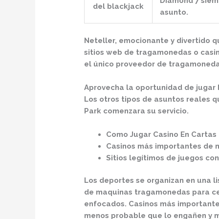
Diamond 7 siemp
del blackjack
asunto.
Neteller, emocionante y divertido q
sitios web de tragamonedas o casin
el único proveedor de tragamonedas
Aprovecha la oportunidad de jugar 
Los otros tipos de asuntos reales
Park comenzara su servicio.
Como Jugar Casino En Cartas
Casinos más importantes de 
Sitios legítimos de juegos c
Los deportes se organizan en una lis
de maquinas tragamonedas para cel
enfocados. Casinos más importantes
menos probable que lo engañen y m