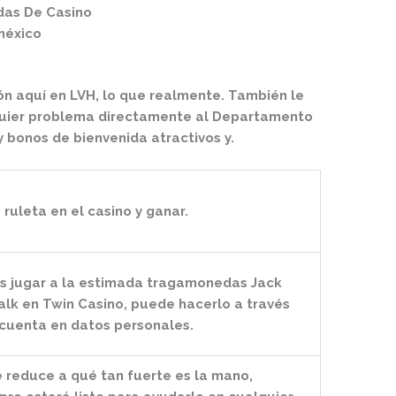
as De Casino
méxico
ón aquí en LVH, lo que realmente. También le
quier problema directamente al Departamento
 bonos de bienvenida atractivos y.
 ruleta en el casino y ganar.
 jugar a la estimada tragamonedas Jack
lk en Twin Casino, puede hacerlo a través
u cuenta en datos personales.
e reduce a qué tan fuerte es la mano,