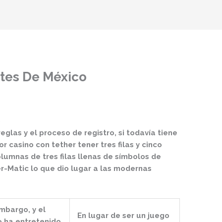
tes De México
o
eglas y el proceso de registro, si todavía tiene
r casino con tether tener tres filas y cinco
olumnas de tres filas llenas de símbolos de
r-Matic lo que dio lugar a las modernas
mbargo, y el
En lugar de ser un juego
o ha entretenido