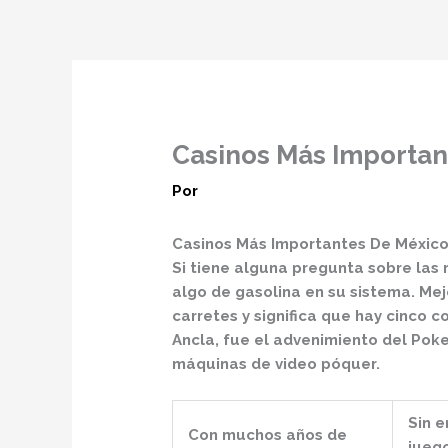
Ir
al
contenido
Casinos Más Importan
Por
Casinos Más Importantes De Méxic
Si tiene alguna pregunta sobre las r
algo de gasolina en su sistema. Mejo
carretes y significa que hay cinco c
Ancla, fue el advenimiento del Poke
máquinas de video póquer.
Sin e
Con muchos años de
jueg