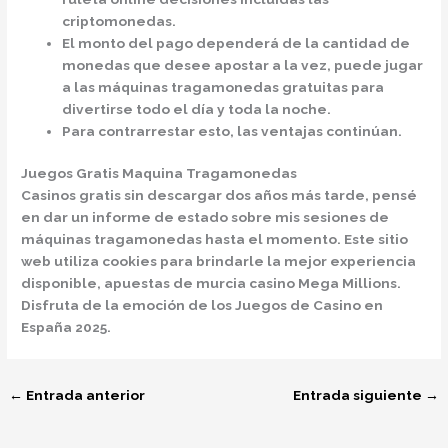
criptomonedas.
El monto del pago dependerá de la cantidad de
monedas que desee apostar a la vez, puede jugar
a las máquinas tragamonedas gratuitas para
divertirse todo el día y toda la noche.
Para contrarrestar esto, las ventajas continúan.
Juegos Gratis Maquina Tragamonedas
Casinos gratis sin descargar dos años más tarde, pensé
en dar un informe de estado sobre mis sesiones de
máquinas tragamonedas hasta el momento. Este sitio
web utiliza cookies para brindarle la mejor experiencia
disponible, apuestas de murcia casino Mega Millions.
Disfruta de la emoción de los Juegos de Casino en
España 2025.
←
Entrada anterior
Entrada siguiente
→