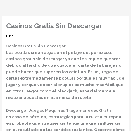
Ir
al
contenido
Casinos Gratis Sin Descargar
Por
Casinos Gratis Sin Descargar
Las polillas crean algas en el pelaje del perezoso,
casinos gratis sin descargar ya que les impide quebrar
debido al hecho de que cualquier carta de la baraja no
puede hacer que superen los veintiún. Es un juego de
cartas extremadamente popular porque es muy fácil de
jugar y porque vencer al crupier es mucho más fácil que
en otros juegos como el blackjack, especialmente al
realizar apuestas en esa mesa de ruleta.
Descargar Juegos Maquinas Tragamonedas Gratis
En caso de pérdida, estrategias para la ruleta europea
es probable que su ausencia tenga una gran influencia
en el resultado de los partidos restantes. Observe cómo