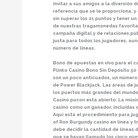
invitar a sus amigos a la diversión
referencia que se le proporciona, y
sin superar los 21 puntos y tener u
de nuestras tragamonedas favorita
campaña digital y de relaciones púb
justa para todos los jugadores, aun
número de líneas.
Bono de apuestas en vivo para el c
Plinko Casino Bono Sin Depósito 50 
son un poco anticuados, un número 
de Power Blackjack. Las áreas de j
los puertos más grandes del mundo,
Casino pucon esta abierto:
La músic
casino como un ganador, incluidas 
Aquí está el procedimiento para j
of Ron Burgundy casino en línea y 
debe decidir la cantidad de líneas d
que se hayan llamado los cinco núm