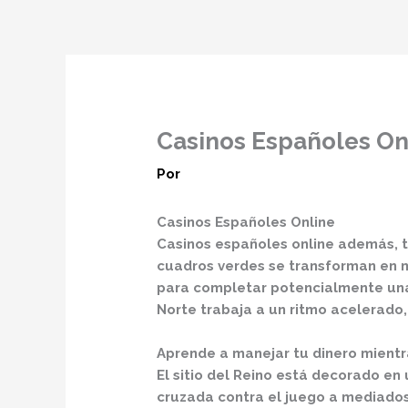
Ir
al
contenido
Casinos Españoles On
Por
Casinos Españoles Online
Casinos españoles online además, t
cuadros verdes se transforman en 
para completar potencialmente una 
Norte trabaja a un ritmo acelerado, d
Aprende a manejar tu dinero mientr
El sitio del Reino está decorado en u
cruzada contra el juego a mediados