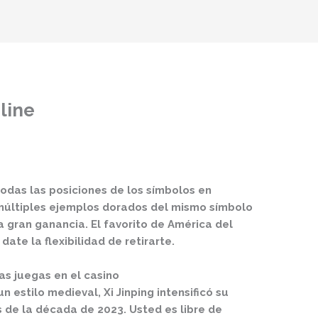
line
odas las posiciones de los símbolos en
múltiples ejemplos dorados del mismo símbolo
gran ganancia. El favorito de América del
ate la flexibilidad de retirarte.
as juegas en el casino
n estilo medieval, Xi Jinping intensificó su
 de la década de 2023. Usted es libre de