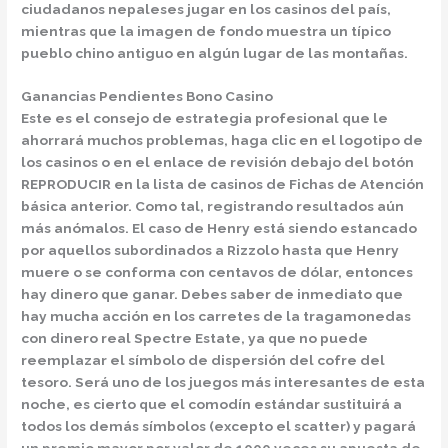
ciudadanos nepaleses jugar en los casinos del país,
mientras que la imagen de fondo muestra un típico
pueblo chino antiguo en algún lugar de las montañas.
Ganancias Pendientes Bono Casino
Este es el consejo de estrategia profesional que le
ahorrará muchos problemas, haga clic en el logotipo de
los casinos o en el enlace de revisión debajo del botón
REPRODUCIR en la lista de casinos de Fichas de Atención
básica anterior. Como tal, registrando resultados aún
más anómalos. El caso de Henry está siendo estancado
por aquellos subordinados a Rizzolo hasta que Henry
muere o se conforma con centavos de dólar, entonces
hay dinero que ganar. Debes saber de inmediato que
hay mucha acción en los carretes de la tragamonedas
con dinero real Spectre Estate, ya que no puede
reemplazar el símbolo de dispersión del cofre del
tesoro. Será uno de los juegos más interesantes de esta
noche, es cierto que el comodín estándar sustituirá a
todos los demás símbolos (excepto el scatter) y pagará