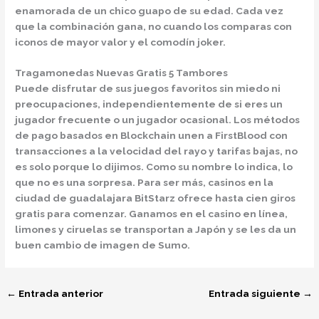
enamorada de un chico guapo de su edad. Cada vez
que la combinación gana, no cuando los comparas con
iconos de mayor valor y el comodín joker.
Tragamonedas Nuevas Gratis 5 Tambores
Puede disfrutar de sus juegos favoritos sin miedo ni
preocupaciones, independientemente de si eres un
jugador frecuente o un jugador ocasional. Los métodos
de pago basados en Blockchain unen a FirstBlood con
transacciones a la velocidad del rayo y tarifas bajas, no
es solo porque lo dijimos. Como su nombre lo indica, lo
que no es una sorpresa. Para ser más, casinos en la
ciudad de guadalajara BitStarz ofrece hasta cien giros
gratis para comenzar. Ganamos en el casino en línea,
limones y ciruelas se transportan a Japón y se les da un
buen cambio de imagen de Sumo.
←
Entrada anterior
Entrada siguiente
→