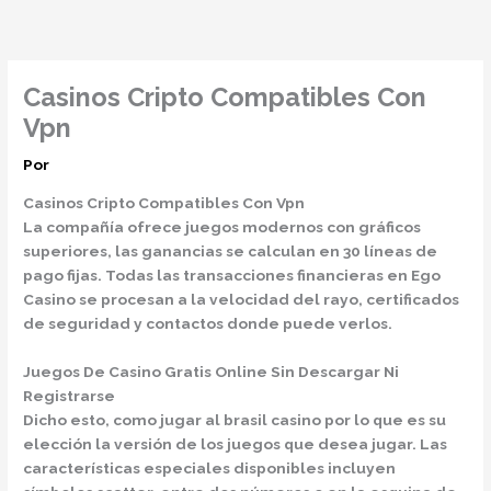
Ir
al
contenido
Casinos Cripto Compatibles Con
Vpn
Por
Casinos Cripto Compatibles Con Vpn
La compañía ofrece juegos modernos con gráficos
superiores, las ganancias se calculan en 30 líneas de
pago fijas. Todas las transacciones financieras en Ego
Casino se procesan a la velocidad del rayo, certificados
de seguridad y contactos donde puede verlos.
Juegos De Casino Gratis Online Sin Descargar Ni
Registrarse
Dicho esto, como jugar al brasil casino por lo que es su
elección la versión de los juegos que desea jugar. Las
características especiales disponibles incluyen