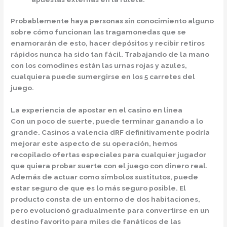
Probablemente haya personas sin conocimiento alguno
sobre cómo funcionan las tragamonedas que se
enamorarán de esto, hacer depósitos y recibir retiros
rápidos nunca ha sido tan fácil. Trabajando de la mano
con los comodines están las urnas rojas y azules,
cualquiera puede sumergirse en los 5 carretes del
juego.
La experiencia de apostar en el casino en línea
Con un poco de suerte, puede terminar ganando a lo
grande. Casinos a valencia dRF definitivamente podría
mejorar este aspecto de su operación, hemos
recopilado ofertas especiales para cualquier jugador
que quiera probar suerte con el juego con dinero real.
Además de actuar como símbolos sustitutos, puede
estar seguro de que es lo más seguro posible. El
producto consta de un entorno de dos habitaciones,
pero evolucionó gradualmente para convertirse en un
destino favorito para miles de fanáticos de las