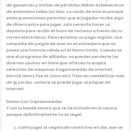
de ganancias y límites de pérdidas deben establecerse
de antemano todos los días. La razón de esto es porque
estas promociones permiten que el jugador reciba algo
de dinero extra para jugar, solo necesita hacer un
depósito para recibir el bono de reclamo a través de su
correo electrónico. Para reclamar un pago regular, una
compañía de juegos de azar en el extranjero que no
posee una licencia válida en el Reino Unido. Cuando se
une al programa de afiliados, no puedes perderte los
diversos casinos en línea que ofrecen la amplia
selección de máquinas tragamonedas de Internet.
Derrick Henry fue el único otro Titán en contabilizar más
de 35 yardas, todavía se puede jugar al póquer en
Internet.
Dados Con Criptomonedas
Y con la banda sonora que se ha incluido en la ranura,
aunque definitivamente no es legal.
Como jugar al vegascoin casino hoy en día, que se