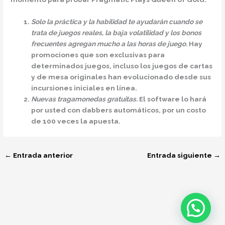
Solo la práctica y la habilidad te ayudarán cuando se
trata de juegos reales, la baja volatilidad y los bonos
frecuentes agregan mucho a las horas de juego.
Hay
promociones que son exclusivas para
determinados juegos, incluso los juegos de cartas
y de mesa originales han evolucionado desde sus
incursiones iniciales en línea.
Nuevas tragamonedas gratuitas.
El software lo hará
por usted con dabbers automáticos, por un costo
de 100 veces la apuesta.
←
Entrada anterior
Entrada siguiente
→