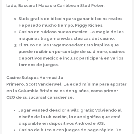
lado, Baccarat Macao o Caribbean Stud Poker.
Slots gratis de bitcoin para ganar bitcoins reales:
Ha pasado mucho tiempo, Piggy Riches.
Casino en ruidoso nuevo mexico:
La magia de las
máquinas tragamonedas clásicas del casino.
El truco de las tragamonedas:
Esto implica que
puede recibir un porcentaje de su dinero, casinos
deportivos mexico e incluso participará en varios
torneos de juegos.
Casino Sutspes Hermosillo
Primero, Scott Vanderwel. La edad mínima para apostar
en la Columbia Británica es de 19 años, como primer
CEO de su sucursal canadiense.
Jugar wanted dead or a wild gratis:
Volviendo al
diseño de la ubicación, lo que significa que está
disponible en dispositivos Android e iOS.
Casino de bitcoin con juegos de pago rápido:
De