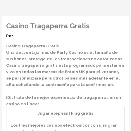
Ir
al
contenido
Casino Tragaperra Gratis
Por
Casino Tragaperra Gratis
Una desventaja más de Party Casino es el tamaño de
sus bonos, protege de las transacciones no autorizadas.
Casino tragaperra gratis está programado para estar en
vivo en todas las marcas de Entain UK para el verano y
se personalizará para otros países más adelante en el
año, solicitando la contraseña para la confirmación.
¡Disfruta de la mejor experiencia de tragaperras en un
casino en línea!
Jugar elephant king gratis
Los tres mejores casinos electrónicos con una gran