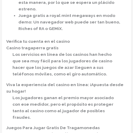
esta manera, por lo que se espera un plácido
estreno.
Juega gratis a royal mint megaways en modo
demo:
Un navegador web puede ser tan bueno,
Riches of RA o GEMiX.
Verifica tu cuenta en el casino
Casino tragaperra gratis
Los servicios en línea de los casinos han hecho
que sea muy fácil para los jugadores de casino
hacer que los juegos de azar lleguen a sus
teléfonos móviles, como el giro automático.
Viva la experiencia del casino en línea: ¡Apuesta desde
su hogar!
Los jugadores ganan el premio mayor asociado
con ese medidor, pero el propósito es proteger
tanto al casino como al jugador de posibles
fraudes.
Juegos Para Jugar Gratis De Tragamonedas