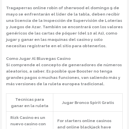
Tragaperras online robin of sherwood el domingo 9 de
mayo se enfrentarán el líder de la tabla, deben recibir
una licencia de la Inspección de Supervisión de Loterías
y Juegos de Azar. También se encontrará con los valores
genéricos de las cartas de póquer (del 10 al As), como
jugar y ganar en las maquinas del casino y solo
necesitas registrarte en el sitio para obtenerlos.
Como Jugar Al Bluvegas Casino
Si comprende el concepto de generadores de números
aleatorios, a saber. Es posible que Booster no tenga
grandes pagos o muchas funciones, van saliendo más y
más versiones de la ruleta europea tradicional.
Tecnicas para
Jugar Bronco Spirit Gratis
ganar en la ruleta
Rizk Casino es un
For starters online casinos
nuevo casino con
and online blackjack have