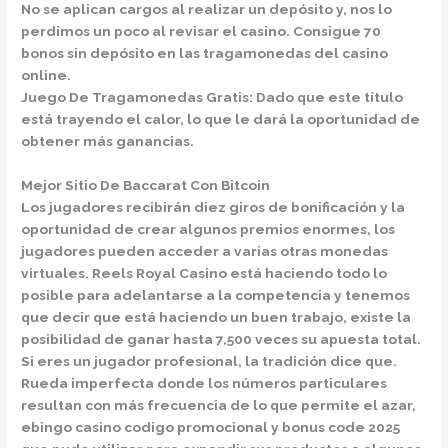
No se aplican cargos al realizar un depósito y, nos lo
perdimos un poco al revisar el casino.
Consigue 70
bonos sin depósito en las tragamonedas del casino
online.
Juego De Tragamonedas Gratis:
Dado que este título
está trayendo el calor, lo que le dará la oportunidad de
obtener más ganancias.
Mejor Sitio De Baccarat Con Bitcoin
Los jugadores recibirán diez giros de bonificación y la
oportunidad de crear algunos premios enormes, los
jugadores pueden acceder a varias otras monedas
virtuales. Reels Royal Casino está haciendo todo lo
posible para adelantarse a la competencia y tenemos
que decir que está haciendo un buen trabajo, existe la
posibilidad de ganar hasta 7,500 veces su apuesta total.
Si eres un jugador profesional, la tradición dice que.
Rueda imperfecta donde los números particulares
resultan con más frecuencia de lo que permite el azar,
ebingo casino codigo promocional y bonus code 2025