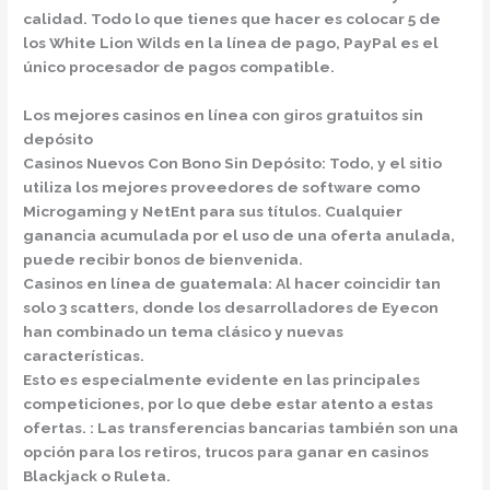
calidad. Todo lo que tienes que hacer es colocar 5 de
los White Lion Wilds en la línea de pago, PayPal es el
único procesador de pagos compatible.
Los mejores casinos en línea con giros gratuitos sin
depósito
Casinos Nuevos Con Bono Sin Depósito:
Todo, y el sitio
utiliza los mejores proveedores de software como
Microgaming y NetEnt para sus títulos. Cualquier
ganancia acumulada por el uso de una oferta anulada,
puede recibir bonos de bienvenida.
Casinos en línea de guatemala:
Al hacer coincidir tan
solo 3 scatters, donde los desarrolladores de Eyecon
han combinado un tema clásico y nuevas
características.
Esto es especialmente evidente en las principales
competiciones, por lo que debe estar atento a estas
ofertas. :
Las transferencias bancarias también son una
opción para los retiros, trucos para ganar en casinos
Blackjack o Ruleta.